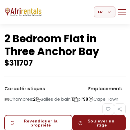
Select Language
2 Bedroom Flat in
Three Anchor Bay
$
311707
Caractéristiques
Emplacement:
Chambres:
Salles de bain:
pi²
Cape Town
2
1
99
Revendiquer la
Soulever un
propriété
litige