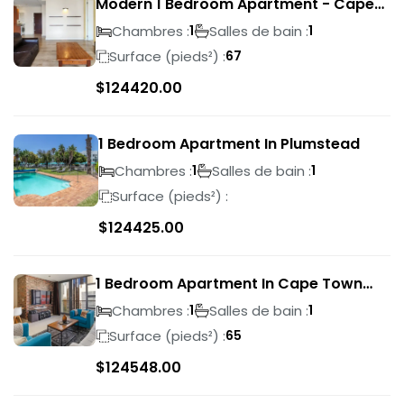
Modern 1 Bedroom Apartment - Cape
Town
Chambres :
Salles de bain :
1
1
Surface (pieds²) :
67
$
124420.00
1 Bedroom Apartment In Plumstead
Chambres :
Salles de bain :
1
1
Surface (pieds²) :
$
124425.00
1 Bedroom Apartment In Cape Town
City Centre
Chambres :
Salles de bain :
1
1
Surface (pieds²) :
65
$
124548.00