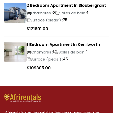
2 Bedroom Apartment In Bloubergrant
Chambres :
Salles de bain :
2
1
Surface (pieds²) :
75
$
121801.00
1 Bedroom Apartment In Kenilworth
Chambres :
Salles de bain :
1
1
Surface (pieds²) :
45
$
109305.00
Afrirentals met en relation les personnes avec des