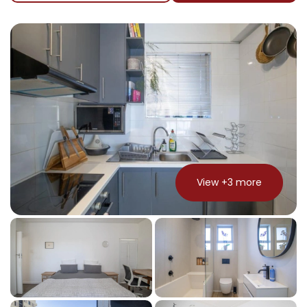
View +
3
more