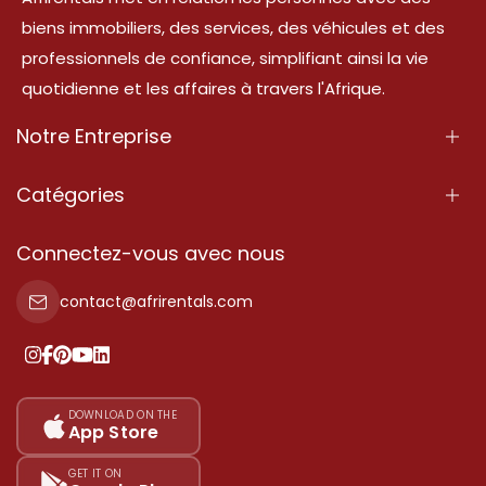
biens immobiliers, des services, des véhicules et des
professionnels de confiance, simplifiant ainsi la vie
quotidienne et les affaires à travers l'Afrique.
Notre Entreprise
À Propos
Catégories
Nos Services
Propriété
Connectez-vous avec nous
Contactez-Nous
Propriété à vendre
contact@afrirentals.com
Conditions d'Utilisation
Propriété à louer
Politique de Confidentialité
Ajoutez votre témoignage
Nos tarifs
DOWNLOAD ON THE
App Store
Plan du site
GET IT ON