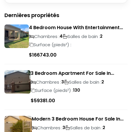
Dernières propriétés
4 Bedroom House With Entertainment
Area In Randhart
Chambres :
Salles de bain :
4
2
Surface (pieds²) :
$
166743.00
3 Bedroom Apartment For Sale In
Verwoerdpark
Chambres :
Salles de bain :
3
2
Surface (pieds²) :
130
$
59381.00
Modern 3 Bedroom House For Sale In
Albertsdal
Chambres :
Salles de bain :
3
2