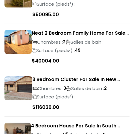
Surface (pieds²) :
$
50095.00
Neat 2 Bedroom Family Home For Sale
In Sky City
Chambres :
Salles de bain :
2
Surface (pieds²) :
49
$
40004.00
3 Bedroom Cluster For Sale In New
Market Park
Chambres :
Salles de bain :
3
2
Surface (pieds²) :
$
116026.00
4 Bedroom House For Sale In South
Crest