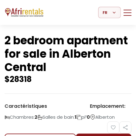
Select Language
2 bedroom apartment
for sale in Alberton
Central
$
28318
Caractéristiques
Emplacement:
Chambres:
Salles de bain:
pi²
Alberton
2
1
0