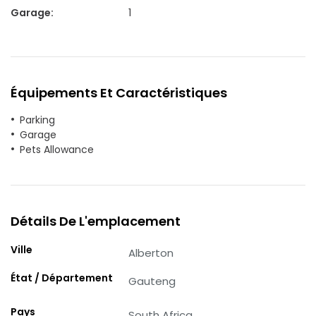
Garage
:
1
Équipements Et Caractéristiques
Parking
Garage
Pets Allowance
Détails De L'emplacement
Ville
Alberton
État / Département
Gauteng
Pays
South Africa