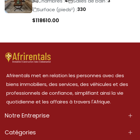
Chambres :
Salles de bain :
4
3
Surface (pieds²) :
330
$
118610.00
Afrirentals met en relation les personnes avec des
biens immobiliers, des services, des véhicules et des
professionnels de confiance, simplifiant ainsi la vie
quotidienne et les affaires à travers l'Afrique.
Notre Entreprise
À Propos
Catégories