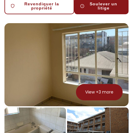
Revendiquer la
Soulever un
propriété
litige
View +
3
more