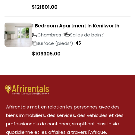
$
121801.00
1 Bedroom Apartment In Kenilworth
Chambres :
Salles de bain :
1
1
Surface (pieds²) :
45
$
109305.00
Afrirentals met en relation les personnes avec des
biens immobiliers, des services, des véhicules et des
professionnels de confiance, simplifiant ainsi la vie
quotidienne et les affaires à travers l'Afrique.