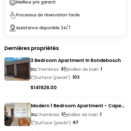
Meilleur prix garanti
Processus de réservation facile
Assistance disponible 24/7
Dernières propriétés
3 Bedroom Apartment In Rondebosch
Chambres :
Salles de bain :
3
1
Surface (pieds²) :
103
$
141928.00
Modern 1 Bedroom Apartment - Cape
Town
Chambres :
Salles de bain :
1
1
Surface (pieds²) :
67