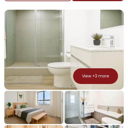
View +
3
more