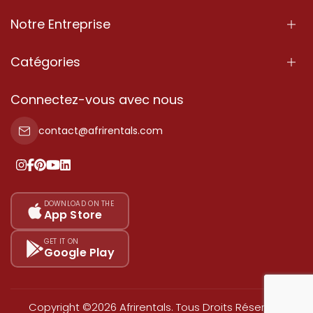
Notre Entreprise
À Propos
Catégories
Nos Services
Propriété
Connectez-vous avec nous
Contactez-Nous
Propriété à vendre
contact@afrirentals.com
Conditions d'Utilisation
Propriété à louer
Politique de Confidentialité
Ajoutez votre témoignage
Nos tarifs
DOWNLOAD ON THE
App Store
Plan du site
GET IT ON
Google Play
Copyright ©2026 Afrirentals. Tous Droits Réservés.