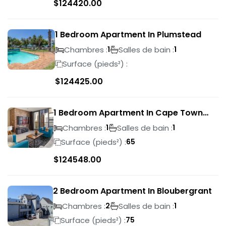
$
124420.00
1 Bedroom Apartment In Plumstead
Chambres :
Salles de bain :
1
1
Surface (pieds²) :
$
124425.00
1 Bedroom Apartment In Cape Town
City Centre
Chambres :
Salles de bain :
1
1
Surface (pieds²) :
65
$
124548.00
2 Bedroom Apartment In Bloubergrant
Chambres :
Salles de bain :
2
1
Surface (pieds²) :
75