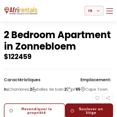
Select Language
2 Bedroom Apartment
in Zonnebloem
$
122459
Caractéristiques
Emplacement:
Chambres:
Salles de bain:
pi²
Cape Town
2
2
65
Revendiquer la
Soulever un
propriété
litige