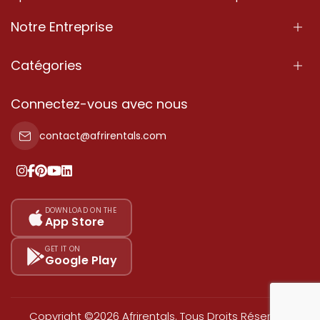
Notre Entreprise
À Propos
Catégories
Nos Services
Propriété
Connectez-vous avec nous
Contactez-Nous
Propriété à vendre
contact@afrirentals.com
Conditions d'Utilisation
Propriété à louer
Politique de Confidentialité
Ajoutez votre témoignage
Nos tarifs
DOWNLOAD ON THE
App Store
Plan du site
GET IT ON
Google Play
Copyright ©2026 Afrirentals. Tous Droits Réservés.