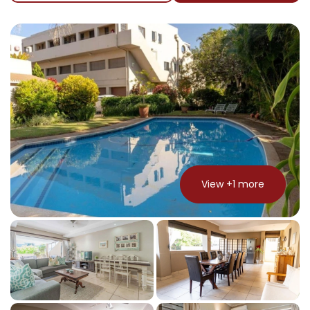
View +
1
more