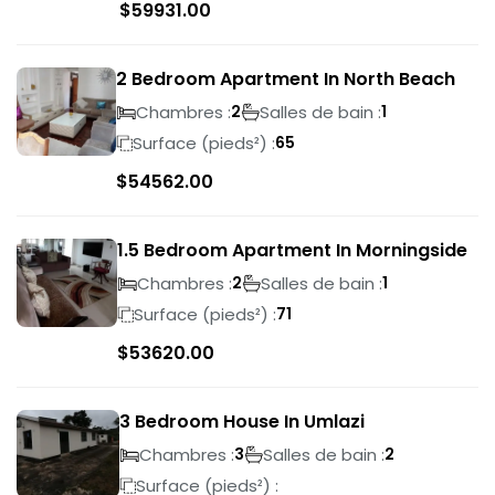
$
59931.00
2 Bedroom Apartment In North Beach
Chambres :
Salles de bain :
2
1
Surface (pieds²) :
65
$
54562.00
1.5 Bedroom Apartment In Morningside
Chambres :
Salles de bain :
2
1
Surface (pieds²) :
71
$
53620.00
3 Bedroom House In Umlazi
Chambres :
Salles de bain :
3
2
Surface (pieds²) :