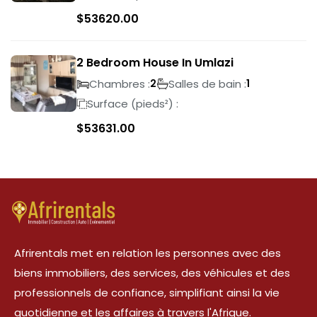
$
53620.00
2 Bedroom House In Umlazi
Chambres :
Salles de bain :
2
1
Surface (pieds²) :
$
53631.00
Afrirentals met en relation les personnes avec des
biens immobiliers, des services, des véhicules et des
professionnels de confiance, simplifiant ainsi la vie
quotidienne et les affaires à travers l'Afrique.