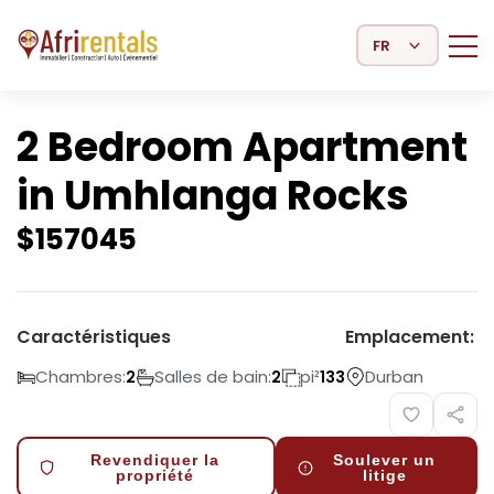
Select Language
2 Bedroom Apartment
in Umhlanga Rocks
$
157045
Caractéristiques
Emplacement:
Chambres:
Salles de bain:
pi²
Durban
2
2
133
Revendiquer la
Soulever un
propriété
litige