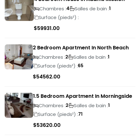
Chambres :
Salles de bain :
4
1
Surface (pieds²) :
$
59931.00
2 Bedroom Apartment In North Beach
Chambres :
Salles de bain :
2
1
Surface (pieds²) :
65
$
54562.00
1.5 Bedroom Apartment In Morningside
Chambres :
Salles de bain :
2
1
Surface (pieds²) :
71
$
53620.00