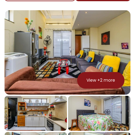
View +
2
more