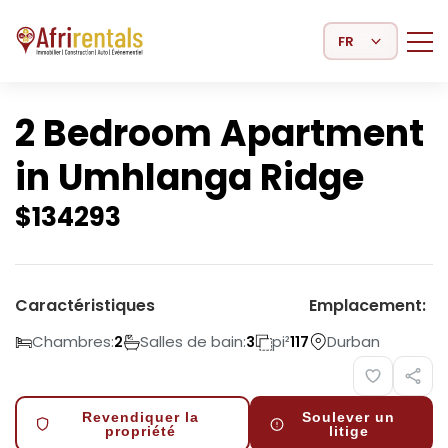
Select Language
2 Bedroom Apartment
in Umhlanga Ridge
$
134293
Caractéristiques
Emplacement:
Chambres:
Salles de bain:
pi²
Durban
2
3
117
Revendiquer la
Soulever un
propriété
litige