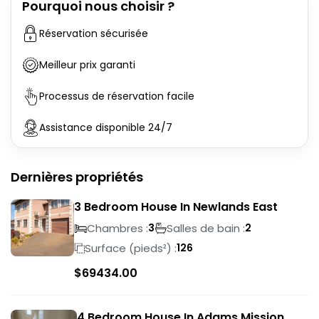
Pourquoi nous choisir ?
Réservation sécurisée
Meilleur prix garanti
Processus de réservation facile
Assistance disponible 24/7
Dernières propriétés
3 Bedroom House In Newlands East
Chambres :
Salles de bain :
3
2
Surface (pieds²) :
126
$
69434.00
4 Bedroom House In Adams Mission