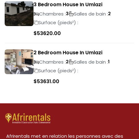
3 Bedroom House In Umlazi
Chambres :
Salles de bain :
3
2
Surface (pieds²) :
$
53620.00
2 Bedroom House In Umlazi
Chambres :
Salles de bain :
2
1
Surface (pieds²) :
$
53631.00
Afrirentals met en relation les personnes avec des