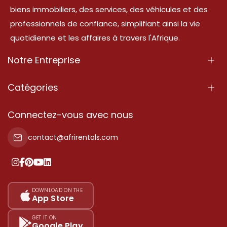
biens immobiliers, des services, des véhicules et des
professionnels de confiance, simplifiant ainsi la vie
quotidienne et les affaires à travers l'Afrique.
Notre Entreprise
À Propos
Catégories
Nos Services
Propriété
Connectez-vous avec nous
Contactez-Nous
Propriété à vendre
contact@afrirentals.com
Conditions d'Utilisation
Propriété à louer
Politique de Confidentialité
Ajoutez votre témoignage
Nos tarifs
DOWNLOAD ON THE
App Store
Plan du site
GET IT ON
Google Play