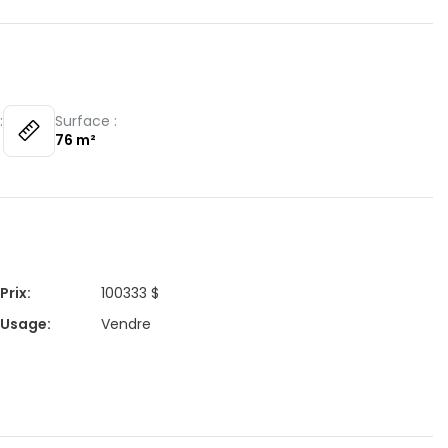
:
Surface :
76
m²
Prix
:
100333 $
Usage
:
Vendre