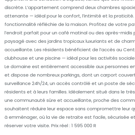
discrète. L’appartement comprend deux chambres spacieu
attenante — idéal pour le confort, l’intimité et la prati
fonctionnalité réfléchie de la maison. Profitez de votre p
l’endroit parfait pour un café matinal ou des après-midi
paysagé avec des jardins tropicaux luxuriants et de charm
accueillante. Les résidents bénéficient de l’accès au 
clubhouse et une piscine — idéal pour les activités social
Le domaine est entièrement accessible aux personnes en f
et dispose de nombreux parkings, dont un carport couvert.
surveillance 24h/24, un accès contrôlé et un poste de sécur
résidents et à leurs familles. Idéalement situé dans le t
une communauté sûre et accueillante, proche des commodi
souhaitent réduire leur espace sans compromettre leur qu
à emménager, où la vie de retraite est facile, sécurisée
réserver votre visite. Prix réel : 1 595 000 R