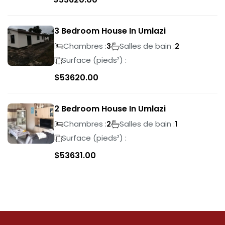
3 Bedroom House In Umlazi
Chambres :
Salles de bain :
3
2
Surface (pieds²) :
$
53620.00
2 Bedroom House In Umlazi
Chambres :
Salles de bain :
2
1
Surface (pieds²) :
$
53631.00