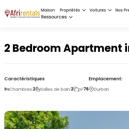
Maison
Propriétés
Voitures
Nos Pr
Ressources
2 Bedroom Apartment i
Caractéristiques
Emplacement:
Chambres:
Salles de bain:
pi²
Durban
2
2
76