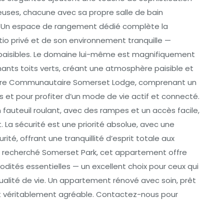
ses, chacune avec sa propre salle de bain
cité. Un espace de rangement dédié complète la
atio privé et de son environnement tranquille —
s paisibles. Le domaine lui-même est magnifiquement
ants toits verts, créant une atmosphère paisible et
Centre Communautaire Somerset Lodge, comprenant un
es et pour profiter d’un mode de vie actif et connecté.
auteuil roulant, avec des rampes et un accès facile,
 La sécurité est une priorité absolue, avec une
ité, offrant une tranquillité d’esprit totale aux
rès recherché Somerset Park, cet appartement offre
tés essentielles — un excellent choix pour ceux qui
alité de vie. Un appartement rénové avec soin, prêt
 et véritablement agréable. Contactez-nous pour