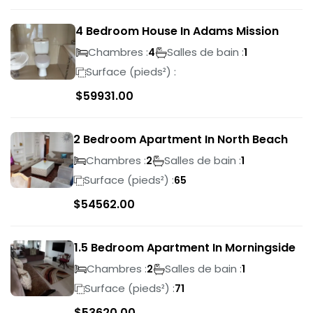
4 Bedroom House In Adams Mission
Chambres :
Salles de bain :
4
1
Surface (pieds²) :
$
59931.00
2 Bedroom Apartment In North Beach
Chambres :
Salles de bain :
2
1
Surface (pieds²) :
65
$
54562.00
1.5 Bedroom Apartment In Morningside
Chambres :
Salles de bain :
2
1
Surface (pieds²) :
71
$
53620.00