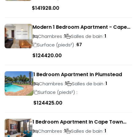
$
141928.00
Modern 1 Bedroom Apartment - Cape
Town
Chambres :
Salles de bain :
1
1
Surface (pieds²) :
67
$
124420.00
1 Bedroom Apartment In Plumstead
Chambres :
Salles de bain :
1
1
Surface (pieds²) :
$
124425.00
1 Bedroom Apartment In Cape Town
City Centre
Chambres :
Salles de bain :
1
1