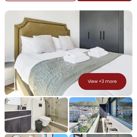
View +
3
more