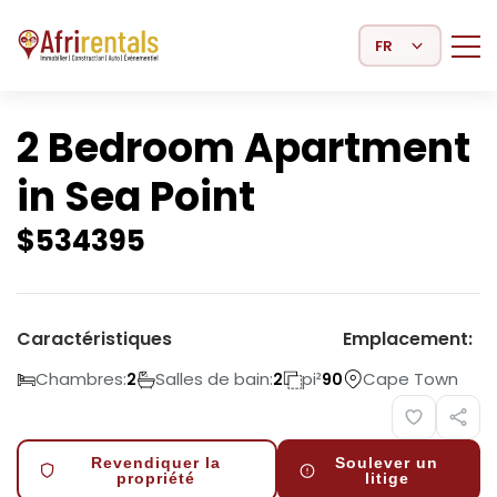
Select Language
2 Bedroom Apartment
in Sea Point
$
534395
Caractéristiques
Emplacement:
Chambres:
Salles de bain:
pi²
Cape Town
2
2
90
Revendiquer la
Soulever un
propriété
litige