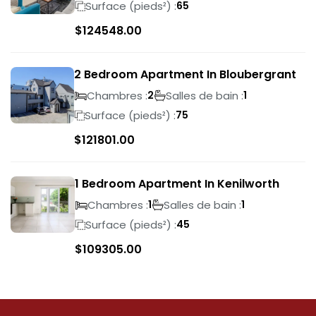
Surface (pieds²) :
65
$
124548.00
2 Bedroom Apartment In Bloubergrant
Chambres :
Salles de bain :
2
1
Surface (pieds²) :
75
$
121801.00
1 Bedroom Apartment In Kenilworth
Chambres :
Salles de bain :
1
1
Surface (pieds²) :
45
$
109305.00