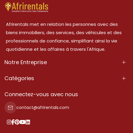
Afrirentals met en relation les personnes avec des
biens immobiliers, des services, des véhicules et des
professionnels de confiance, simplifiant ainsi la vie
quotidienne et les affaires à travers l'Afrique.
Notre Entreprise
À Propos
Catégories
Nos Services
Propriété
Connectez-vous avec nous
Contactez-Nous
Propriété à vendre
contact@afrirentals.com
Conditions d'Utilisation
Propriété à louer
Politique de Confidentialité
Ajoutez votre témoignage