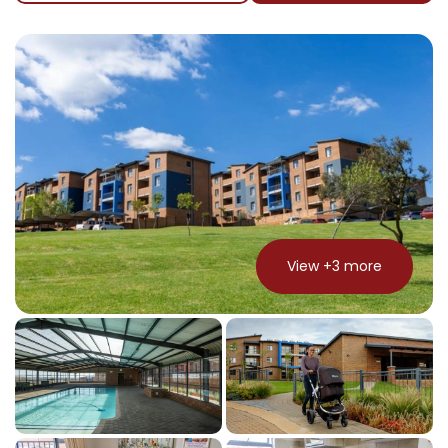
View +
3
more