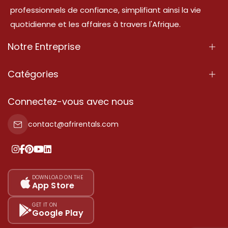
professionnels de confiance, simplifiant ainsi la vie
quotidienne et les affaires à travers l'Afrique.
Notre Entreprise
À Propos
Catégories
Nos Services
Propriété
Connectez-vous avec nous
Contactez-Nous
Propriété à vendre
contact@afrirentals.com
Conditions d'Utilisation
Propriété à louer
Politique de Confidentialité
Ajoutez votre témoignage
Nos tarifs
DOWNLOAD ON THE
App Store
Plan du site
GET IT ON
Google Play