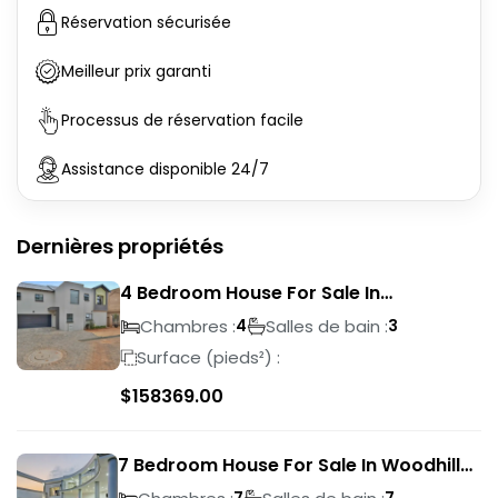
Réservation sécurisée
Meilleur prix garanti
Processus de réservation facile
Assistance disponible 24/7
Dernières propriétés
4 Bedroom House For Sale In
Magalieskruin
Chambres :
Salles de bain :
4
3
Surface (pieds²) :
$
158369.00
7 Bedroom House For Sale In Woodhill
Golf Estate