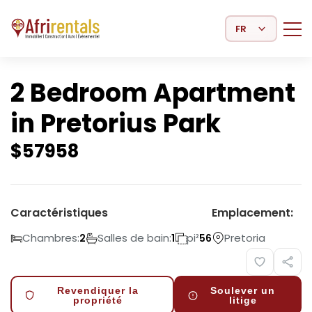
Select Language
2 Bedroom Apartment
in Pretorius Park
$
57958
Caractéristiques
Emplacement:
Chambres:
Salles de bain:
pi²
Pretoria
2
1
56
Revendiquer la
Soulever un
propriété
litige