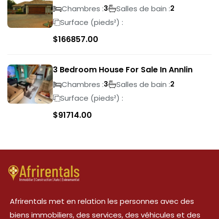
Wilds
Chambres :
Salles de bain :
3
2
Surface (pieds²) :
$
166857.00
3 Bedroom House For Sale In Annlin
Chambres :
Salles de bain :
3
2
Surface (pieds²) :
$
91714.00
Afrirentals met en relation les personnes avec des
biens immobiliers, des services, des véhicules et des