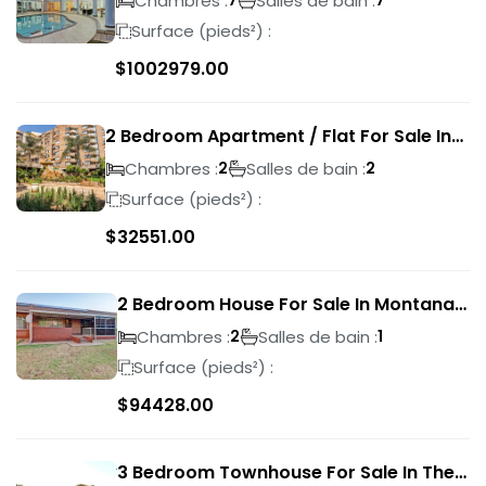
Chambres :
Salles de bain :
7
7
Surface (pieds²) :
$
1002979.00
2 Bedroom Apartment / Flat For Sale In
Pretoria Central
Chambres :
Salles de bain :
2
2
Surface (pieds²) :
$
32551.00
2 Bedroom House For Sale In Montana
Park
Chambres :
Salles de bain :
2
1
Surface (pieds²) :
$
94428.00
3 Bedroom Townhouse For Sale In The