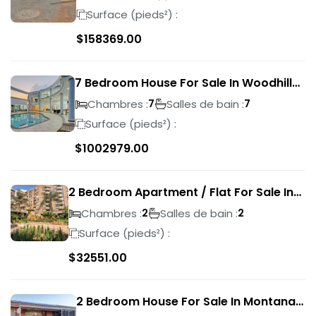
Surface (pieds²) :
$
158369.00
7 Bedroom House For Sale In Woodhill
Golf Estate
Chambres :
Salles de bain :
7
7
Surface (pieds²) :
$
1002979.00
2 Bedroom Apartment / Flat For Sale In
Pretoria Central
Chambres :
Salles de bain :
2
2
Surface (pieds²) :
$
32551.00
2 Bedroom House For Sale In Montana