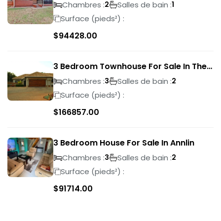
Park
Chambres :
Salles de bain :
2
1
Surface (pieds²) :
$
94428.00
3 Bedroom Townhouse For Sale In The
Wilds
Chambres :
Salles de bain :
3
2
Surface (pieds²) :
$
166857.00
3 Bedroom House For Sale In Annlin
Chambres :
Salles de bain :
3
2
Surface (pieds²) :
$
91714.00