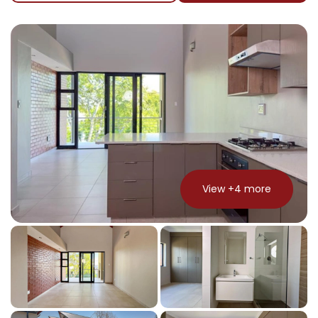
View +
4
more