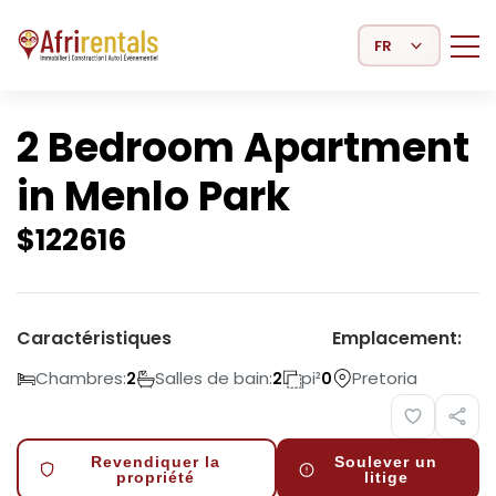
Select Language
2 Bedroom Apartment
in Menlo Park
$
122616
Caractéristiques
Emplacement:
Chambres:
Salles de bain:
pi²
Pretoria
2
2
0
Revendiquer la
Soulever un
propriété
litige