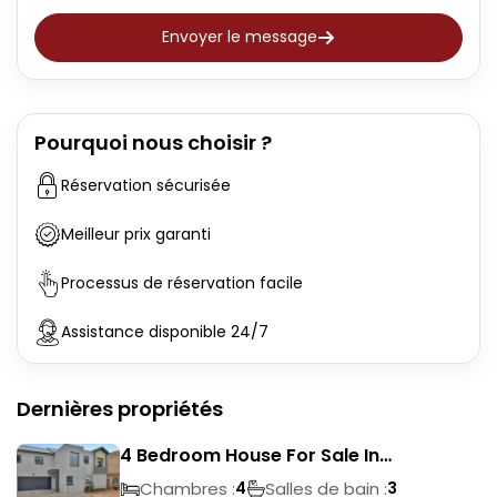
Envoyer le message
Pourquoi nous choisir ?
Réservation sécurisée
Meilleur prix garanti
Processus de réservation facile
Assistance disponible 24/7
Dernières propriétés
4 Bedroom House For Sale In
Magalieskruin
Chambres :
Salles de bain :
4
3