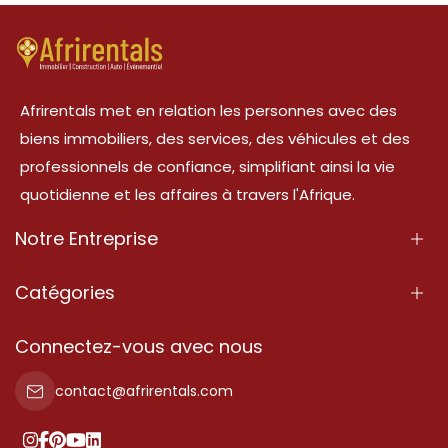
Afrirentals met en relation les personnes avec des
biens immobiliers, des services, des véhicules et des
professionnels de confiance, simplifiant ainsi la vie
quotidienne et les affaires à travers l'Afrique.
Notre Entreprise
À Propos
Catégories
Nos Services
Propriété
Connectez-vous avec nous
Contactez-Nous
Propriété à vendre
contact@afrirentals.com
Conditions d'Utilisation
Propriété à louer
Politique de Confidentialité