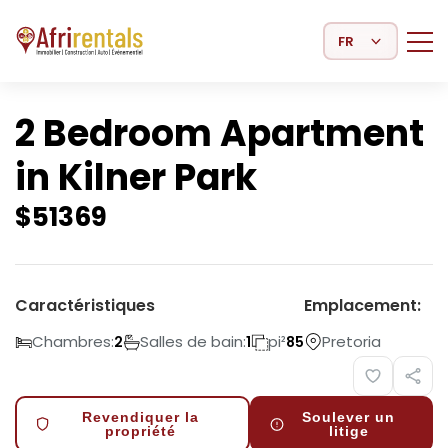
Select Language
2 Bedroom Apartment
in Kilner Park
$
51369
Caractéristiques
Emplacement:
Chambres:
Salles de bain:
pi²
Pretoria
2
1
85
Revendiquer la
Soulever un
propriété
litige