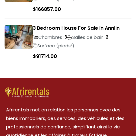
$
166857.00
3 Bedroom House For Sale In Annlin
Chambres :
Salles de bain :
3
2
Surface (pieds²) :
$
91714.00
Afrirentals met en relation les personnes avec des
biens immobiliers, des services, des véhicules et des
professionnels de confiance, simplifiant ainsi la vie
quotidienne et les affaires à travers l'Afrique.