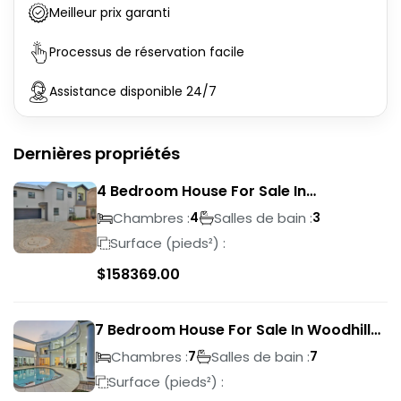
Meilleur prix garanti
Processus de réservation facile
Assistance disponible 24/7
Dernières propriétés
4 Bedroom House For Sale In
Magalieskruin
Chambres :
Salles de bain :
4
3
Surface (pieds²) :
$
158369.00
7 Bedroom House For Sale In Woodhill
Golf Estate
Chambres :
Salles de bain :
7
7
Surface (pieds²) :