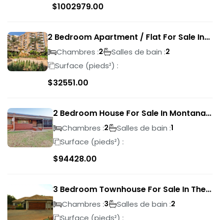
$
1002979.00
2 Bedroom Apartment / Flat For Sale In
Pretoria Central
Chambres :
Salles de bain :
2
2
Surface (pieds²) :
$
32551.00
2 Bedroom House For Sale In Montana
Park
Chambres :
Salles de bain :
2
1
Surface (pieds²) :
$
94428.00
3 Bedroom Townhouse For Sale In The
Wilds
Chambres :
Salles de bain :
3
2
Surface (pieds²) :