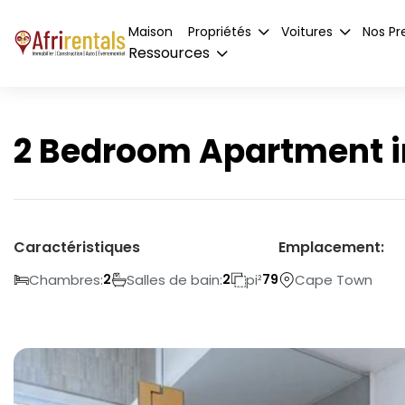
Maison
Propriétés
Voitures
Nos Pr
Ressources
2 Bedroom Apartment i
Caractéristiques
Emplacement:
Chambres:
Salles de bain:
pi²
Cape Town
2
2
79