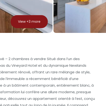
View +
3
more
é – 2 chambres à vendre Situé dans l’un des
pas du Vineyard Hotel et du dynamique Newlands
ièrement rénové, offrant un rare mélange de style,
le de l’immeuble a récemment bénéficié d’une
e à un bâtiment contemporain, entièrement blanc, à
nsformation lui confère une allure moderne, presque
érieur, découvrez un appartement orienté à l’est, conçu
é naturelle tout au long de la journée. Il comprend