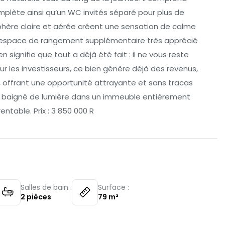
plète ainsi qu’un WC invités séparé pour plus de
sphère claire et aérée créent une sensation de calme
un espace de rangement supplémentaire très apprécié
 signifie que tout a déjà été fait : il ne vous reste
r les investisseurs, ce bien génère déjà des revenus,
, offrant une opportunité attrayante et sans tracas
 baigné de lumière dans un immeuble entièrement
ntable. Prix : 3 850 000 R
Salles de bain :
Surface :
2
pièces
79
m²