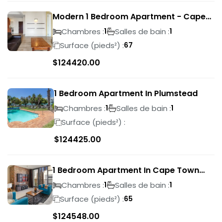
Modern 1 Bedroom Apartment - Cape
Town
Chambres :
Salles de bain :
1
1
Surface (pieds²) :
67
$
124420.00
1 Bedroom Apartment In Plumstead
Chambres :
Salles de bain :
1
1
Surface (pieds²) :
$
124425.00
1 Bedroom Apartment In Cape Town
City Centre
Chambres :
Salles de bain :
1
1
Surface (pieds²) :
65
$
124548.00