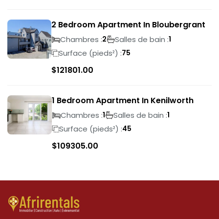
2 Bedroom Apartment In Bloubergrant
Chambres :
Salles de bain :
2
1
Surface (pieds²) :
75
$
121801.00
1 Bedroom Apartment In Kenilworth
Chambres :
Salles de bain :
1
1
Surface (pieds²) :
45
$
109305.00