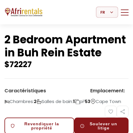
Select Language
2 Bedroom Apartment
in Buh Rein Estate
$
72227
Caractéristiques
Emplacement:
Chambres:
Salles de bain:
pi²
Cape Town
2
1
53
Revendiquer la
Soulever un
propriété
litige