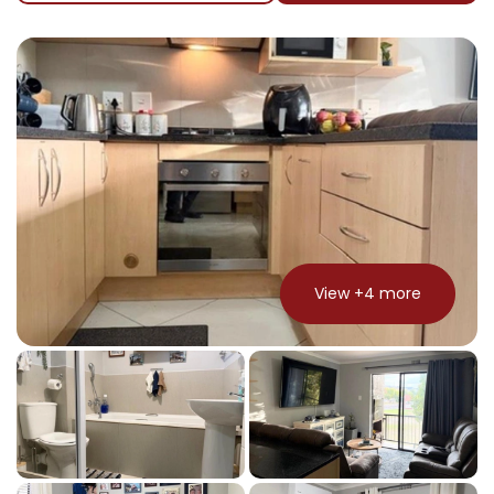
View +
4
more