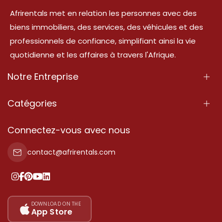
Afrirentals met en relation les personnes avec des
biens immobiliers, des services, des véhicules et des
professionnels de confiance, simplifiant ainsi la vie
quotidienne et les affaires à travers l'Afrique.
Notre Entreprise
À Propos
Catégories
Nos Services
Propriété
Connectez-vous avec nous
Contactez-Nous
Propriété à vendre
contact@afrirentals.com
Conditions d'Utilisation
Propriété à louer
Politique de Confidentialité
Ajoutez votre témoignage
Nos tarifs
DOWNLOAD ON THE
App Store
Plan du site