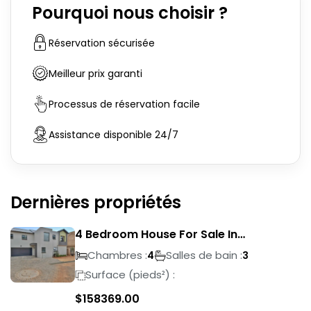
Pourquoi nous choisir ?
Réservation sécurisée
Meilleur prix garanti
Processus de réservation facile
Assistance disponible 24/7
Dernières propriétés
4 Bedroom House For Sale In
Magalieskruin
Chambres :
Salles de bain :
4
3
Surface (pieds²) :
$
158369.00