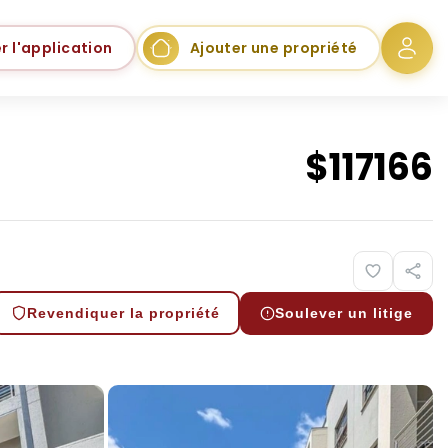
r l'application
Ajouter une propriété
$
117166
Revendiquer la propriété
Soulever un litige