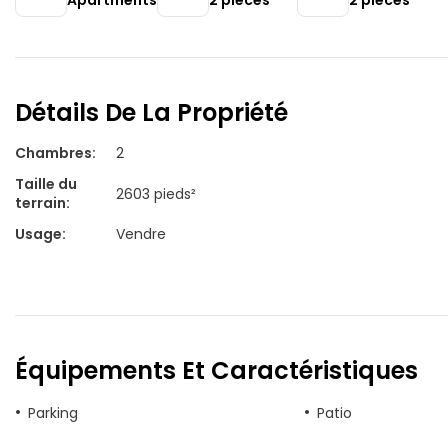
Apartments
2
pièces
2
pièces
Détails De La Propriété
Chambres
:
2
Taille du
2603 pieds²
terrain
:
Usage
:
Vendre
Équipements Et Caractéristiques
Parking
Patio