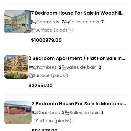
7 Bedroom House For Sale In Woodhill
Golf Estate
Chambres :
Salles de bain :
7
7
Surface (pieds²) :
$
1002979.00
2 Bedroom Apartment / Flat For Sale In
Pretoria Central
Chambres :
Salles de bain :
2
2
Surface (pieds²) :
$
32551.00
2 Bedroom House For Sale In Montana
Park
Chambres :
Salles de bain :
2
1
Surface (pieds²) :
$
94428.00