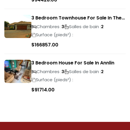
3 Bedroom Townhouse For Sale In The
Wilds
Chambres :
Salles de bain :
3
2
Surface (pieds²) :
$
166857.00
3 Bedroom House For Sale In Annlin
Chambres :
Salles de bain :
3
2
Surface (pieds²) :
$
91714.00