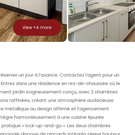
View +
4
more
éserver un jour à l’avance. Contactez l’agent pour un
 Entrez dans une résidence en rez-de-chaussée où le
tement jardin soigneusement conçu, avec 2 chambres
nitions raffinées, créant une atmosphère audacieuse
dre métallique au design affirmé et l’agencement
s’intègre harmonieusement à une cuisine épurée
ie pratique « lock-up-and-go ». Les deux chambres
ncipale dispose de placards intégrés pleine hauteur,