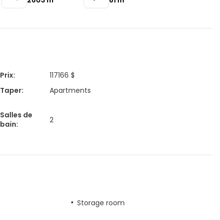
2603
m²
81
m²
Prix
:
117166 $
Taper
:
Apartments
Salles de
2
bain
:
Storage room