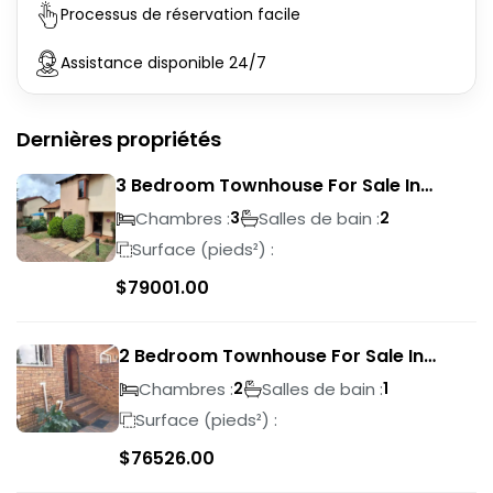
Processus de réservation facile
Assistance disponible 24/7
Dernières propriétés
3 Bedroom Townhouse For Sale In
Liefde En Vrede
Chambres :
Salles de bain :
3
2
Surface (pieds²) :
$
79001.00
2 Bedroom Townhouse For Sale In
Ridgeway
Chambres :
Salles de bain :
2
1
Surface (pieds²) :
$
76526.00