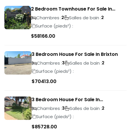
2 Bedroom Townhouse For Sale In
Bassonia Rock
Chambres :
Salles de bain :
2
2
Surface (pieds²) :
$
58166.00
3 Bedroom House For Sale In Brixton
Chambres :
Salles de bain :
3
2
Surface (pieds²) :
$
70413.00
3 Bedroom House For Sale In
Suideroord
Chambres :
Salles de bain :
3
2
Surface (pieds²) :
$
85728.00