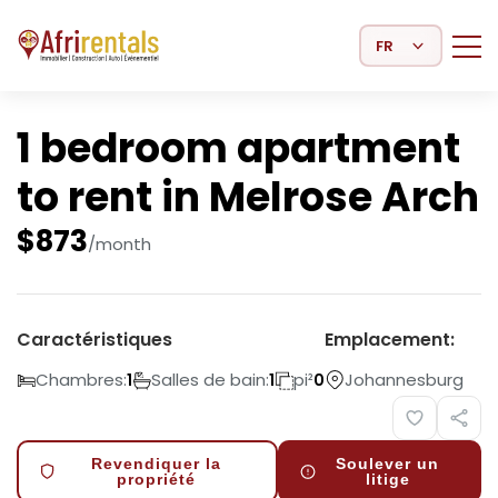
Select Language
1 bedroom apartment
to rent in Melrose Arch
$
873
/month
Caractéristiques
Emplacement:
Chambres:
Salles de bain:
pi²
Johannesburg
1
1
0
Revendiquer la
Soulever un
propriété
litige