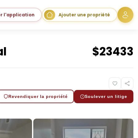
r l'application
Ajouter une propriété
al
$
23433
Revendiquer la propriété
Soulever un litige