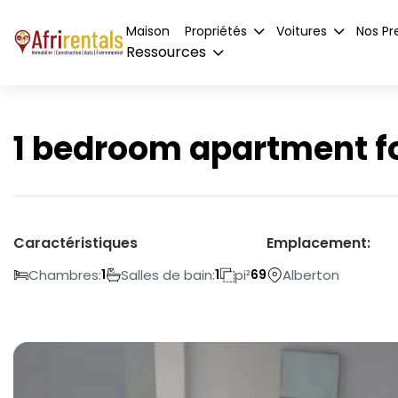
Maison
Propriétés
Voitures
Nos Pr
Ressources
1 bedroom apartment for
Caractéristiques
Emplacement:
Chambres:
Salles de bain:
pi²
Alberton
1
1
69