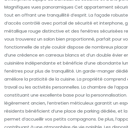
Magnifiques vues panoramiques Cet appartement sécuris
tout en offrant une tranquillité d’esprit. La façade robus
d’accès contrôlé avec portail de sécurité et interphone, 
métallique rouge distinctive et des fenêtres sécurisées ren
vous trouverez un salon bien proportionné, parfait pour v
fonctionnelle de style couloir dispose de nombreux placa
d’une crédence en carreaux blancs et d’un double évier e
cuisinière indépendante et bénéficie d’une abondante lum
fenêtres pour plus de tranquillité. Un garde-manger déd
améliore la praticité de la cuisine. La propriété compren
travail ou les activités personnelles. La chambre de l’appa
constituant une excellente base pour la personnalisation.
légèrement ancien, l’entretien méticuleux garantit un espa
résidents bénéficient d’une place de parking dédiée, et 
permet d’accueillir vos petits compagnons. De plus, l’a
contribuant à une atmosphère de vie paisible. Les disposi