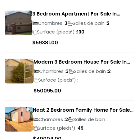
3 Bedroom Apartment For Sale In
Verwoerdpark
Chambres :
Salles de bain :
3
2
Surface (pieds²) :
130
$
59381.00
Modern 3 Bedroom House For Sale In
Albertsdal
Chambres :
Salles de bain :
3
2
Surface (pieds²) :
$
50095.00
Neat 2 Bedroom Family Home For Sale
In Sky City
Chambres :
Salles de bain :
2
Surface (pieds²) :
49
$
40004.00