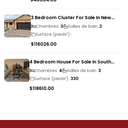
3 Bedroom Cluster For Sale In New
Market Park
Chambres :
Salles de bain :
3
2
Surface (pieds²) :
$
116026.00
4 Bedroom House For Sale In South
Crest
Chambres :
Salles de bain :
4
3
Surface (pieds²) :
330
$
118610.00