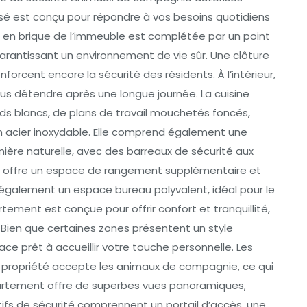
é est conçu pour répondre à vos besoins quotidiens
te en brique de l’immeuble est complétée par un point
garantissant un environnement de vie sûr. Une clôture
forcent encore la sécurité des résidents. À l’intérieur,
ous détendre après une longue journée. La cuisine
rds blancs, de plans de travail mouchetés foncés,
n acier inoxydable. Elle comprend également une
ière naturelle, avec des barreaux de sécurité aux
ié offre un espace de rangement supplémentaire et
d également un espace bureau polyvalent, idéal pour le
rtement est conçue pour offrir confort et tranquillité,
 Bien que certaines zones présentent un style
ce prêt à accueillir votre touche personnelle. Les
la propriété accepte les animaux de compagnie, ce qui
ppartement offre de superbes vues panoramiques,
tifs de sécurité comprennent un portail d’accès, une