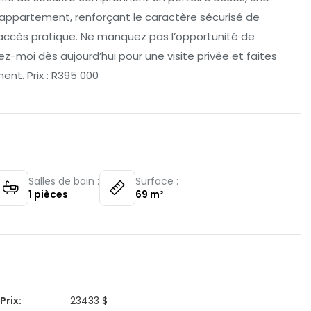
l’appartement, renforçant le caractère sécurisé de
n accès pratique. Ne manquez pas l’opportunité de
-moi dès aujourd’hui pour une visite privée et faites
ent. Prix : R395 000
Salles de bain :
Surface :
1
pièces
69
m²
Prix
:
23433 $