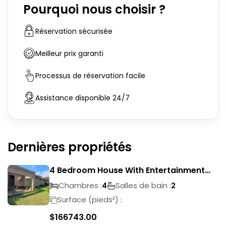
Pourquoi nous choisir ?
Réservation sécurisée
Meilleur prix garanti
Processus de réservation facile
Assistance disponible 24/7
Dernières propriétés
4 Bedroom House With Entertainment
Area In Randhart
Chambres :
Salles de bain :
4
2
Surface (pieds²) :
$
166743.00