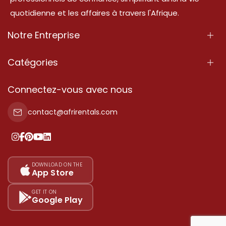
quotidienne et les affaires à travers l'Afrique.
Notre Entreprise
À Propos
Catégories
Nos Services
Propriété
Connectez-vous avec nous
Contactez-Nous
Propriété à vendre
contact@afrirentals.com
Conditions d'Utilisation
Propriété à louer
Politique de Confidentialité
Ajoutez votre témoignage
Nos tarifs
DOWNLOAD ON THE
App Store
Plan du site
GET IT ON
Google Play