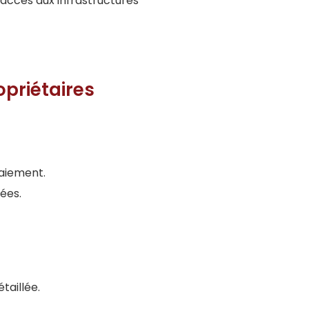
l’accès aux infrastructures
opriétaires
paiement.
ées.
taillée.