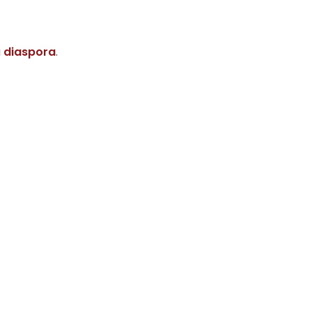
a
diaspora
.