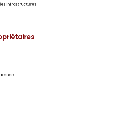
 les infrastructures
opriétaires
parence.