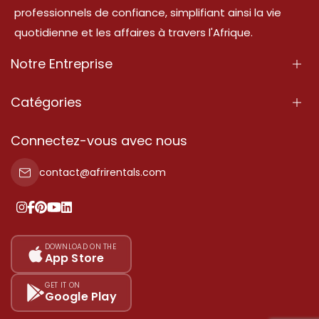
professionnels de confiance, simplifiant ainsi la vie
quotidienne et les affaires à travers l'Afrique.
Notre Entreprise
À Propos
Catégories
Nos Services
Propriété
Connectez-vous avec nous
Contactez-Nous
Propriété à vendre
contact@afrirentals.com
Conditions d'Utilisation
Propriété à louer
Politique de Confidentialité
Ajoutez votre témoignage
Nos tarifs
DOWNLOAD ON THE
App Store
Plan du site
GET IT ON
Google Play