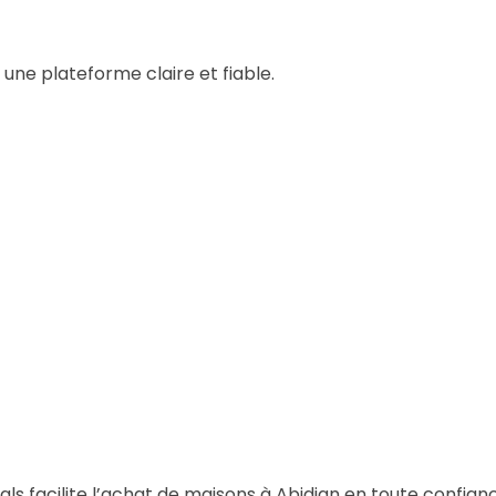
 une plateforme claire et fiable.
tals facilite l’achat de maisons à Abidjan en toute confia