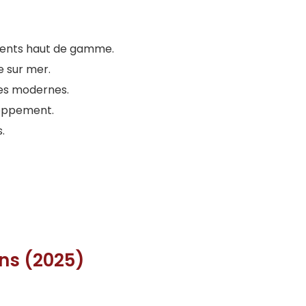
ments haut de gamme.
e sur mer.
es modernes.
loppement.
.
ens (2025)