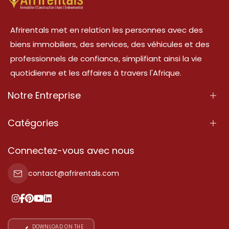
Afrirentals met en relation les personnes avec des
biens immobiliers, des services, des véhicules et des
professionnels de confiance, simplifiant ainsi la vie
quotidienne et les affaires à travers l'Afrique.
Notre Entreprise
À Propos
Catégories
Nos Services
Propriété
Connectez-vous avec nous
Contactez-Nous
Propriété à vendre
contact@afrirentals.com
Conditions d'Utilisation
Propriété à louer
Politique de Confidentialité
Ajoutez votre témoignage
Nos tarifs
DOWNLOAD ON THE