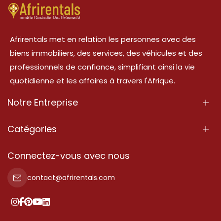
Afrirentals met en relation les personnes avec des
biens immobiliers, des services, des véhicules et des
professionnels de confiance, simplifiant ainsi la vie
quotidienne et les affaires à travers l'Afrique.
Notre Entreprise
À Propos
Catégories
Nos Services
Propriété
Connectez-vous avec nous
Contactez-Nous
Propriété à vendre
contact@afrirentals.com
Conditions d'Utilisation
Propriété à louer
Politique de Confidentialité
Ajoutez votre témoignage
Nos tarifs