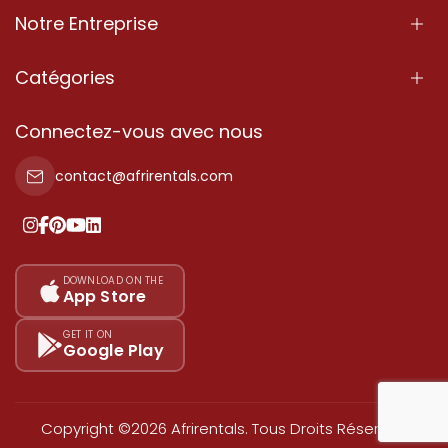
Notre Entreprise
À Propos
Catégories
Nos Services
Propriété
Connectez-vous avec nous
Contactez-Nous
Propriété à vendre
contact@afrirentals.com
Conditions d'Utilisation
Propriété à louer
Politique de Confidentialité
Ajoutez votre témoignage
Nos tarifs
DOWNLOAD ON THE
App Store
Plan du site
GET IT ON
Google Play
Copyright ©2026 Afrirentals. Tous Droits Réservés.