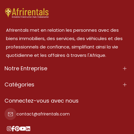
Afrirentals met en relation les personnes avec des
biens immobiliers, des services, des véhicules et des
professionnels de confiance, simplifiant ainsi la vie
quotidienne et les affaires à travers l'Afrique.
Notre Entreprise
À Propos
Catégories
Nos Services
Propriété
Connectez-vous avec nous
Contactez-Nous
Propriété à vendre
contact@afrirentals.com
Conditions d'Utilisation
Propriété à louer
Politique de Confidentialité
Ajoutez votre témoignage