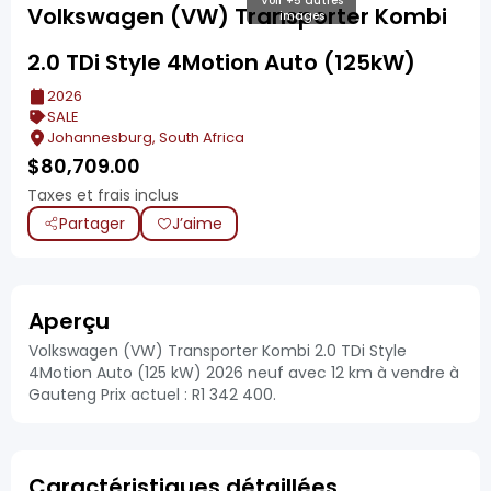
Voir +5 autres
Volkswagen (VW) Transporter Kombi
images
2.0 TDi Style 4Motion Auto (125kW)
2026
SALE
Johannesburg, South Africa
$
80,709.00
Taxes et frais inclus
Partager
J’aime
Aperçu
Volkswagen (VW) Transporter Kombi 2.0 TDi Style
4Motion Auto (125 kW) 2026 neuf avec 12 km à vendre à
Gauteng Prix actuel : R1 342 400.
Caractéristiques détaillées