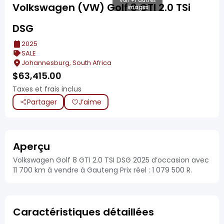
Voir +1 autres
Volkswagen (VW) Golf 8 GTI 2.0 TSi
images
DSG
2025
SALE
Johannesburg, South Africa
$
63,415.00
Taxes et frais inclus
Partager
J’aime
Aperçu
Volkswagen Golf 8 GTI 2.0 TSI DSG 2025 d’occasion avec
11 700 km à vendre à Gauteng Prix réel : 1 079 500 R.
Caractéristiques détaillées