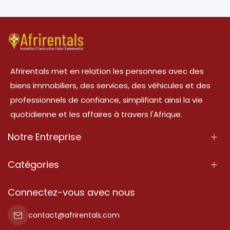
Afrirentals met en relation les personnes avec des
biens immobiliers, des services, des véhicules et des
professionnels de confiance, simplifiant ainsi la vie
quotidienne et les affaires à travers l'Afrique.
Notre Entreprise
À Propos
Catégories
Nos Services
Propriété
Connectez-vous avec nous
Contactez-Nous
Propriété à vendre
contact@afrirentals.com
Conditions d'Utilisation
Propriété à louer