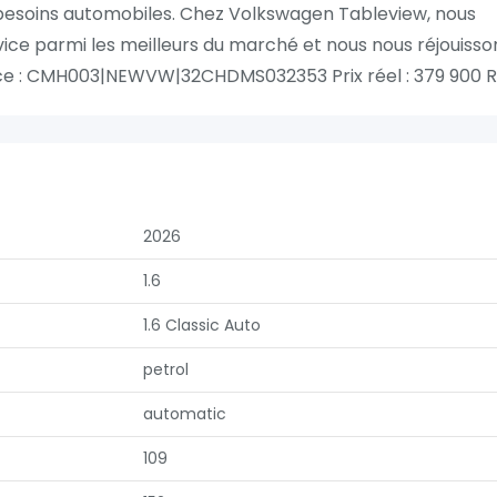
besoins automobiles. Chez Volkswagen Tableview, nous
ice parmi les meilleurs du marché et nous nous réjouisso
rence : CMH003|NEWVW|32CHDMS032353 Prix réel : 379 900 R
2026
1.6
1.6 Classic Auto
petrol
automatic
109