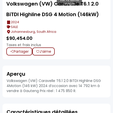
Voir +2 autres
Volkswagen (VW) Caravelle T6.1 2.0
images
BiTDI Highline DSG 4 Motion (146kW)
2024
SALE
Johannesburg, South Africa
$
90,454.00
Taxes et frais inclus
Partager
J’aime
Aperçu
Volkswagen (VW) Caravelle T6.1 2.0 BiTDI Highline DSG
4Motion (146 kW) 2024 d’occasion avec 14 792 km à
vendre à Gauteng Prix réel : 1 475 850 R.
Caractéristiques détaillées