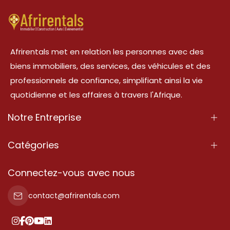
Afrirentals met en relation les personnes avec des
biens immobiliers, des services, des véhicules et des
professionnels de confiance, simplifiant ainsi la vie
quotidienne et les affaires à travers l'Afrique.
Notre Entreprise
À Propos
Catégories
Nos Services
Propriété
Connectez-vous avec nous
Contactez-Nous
Propriété à vendre
contact@afrirentals.com
Conditions d'Utilisation
Propriété à louer
Politique de Confidentialité
Ajoutez votre témoignage