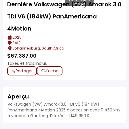
Voir +1 autres
Dernière Volkswagen (VW) Amarok 3.0
images
TDI V6 (184kW) PanAmericana
4Motion
2025
SALE
Johannesburg, South Africa
$
67,387.00
Taxes et frais inclus
Partager
J’aime
Aperçu
Volkswagen (VW) Amarok 3.0 TDI V6 (184 kW)
PanAmericana 4Motion 2025 d’occasion avec 11 450 km
à vendre à Gauteng. Prix réel : 1 149 950 R.