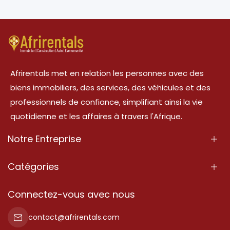
Afrirentals met en relation les personnes avec des
biens immobiliers, des services, des véhicules et des
professionnels de confiance, simplifiant ainsi la vie
quotidienne et les affaires à travers l'Afrique.
Notre Entreprise
À Propos
Catégories
Nos Services
Propriété
Connectez-vous avec nous
Contactez-Nous
Propriété à vendre
contact@afrirentals.com
Conditions d'Utilisation
Propriété à louer