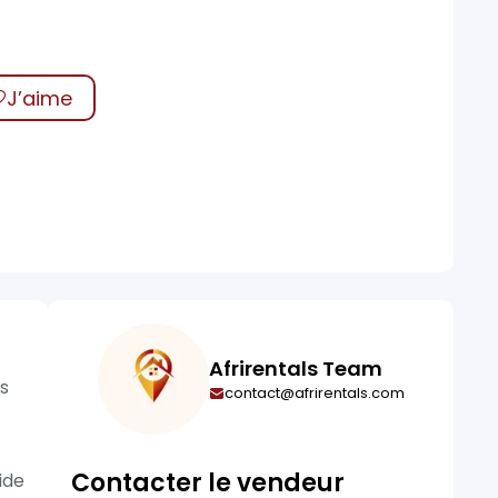
J’aime
Afrirentals Team
s
contact@afrirentals.com
Contacter le vendeur
ide