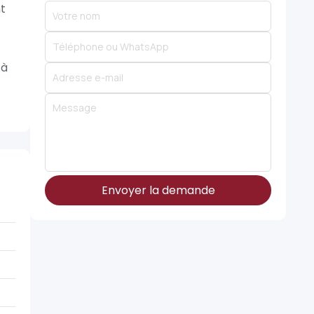
nt
’à
Envoyer la demande