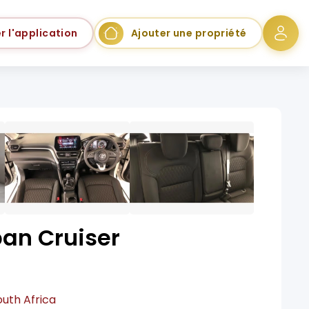
r l'application
Ajouter une propriété
ban Cruiser
outh Africa