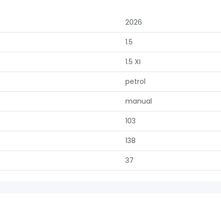
2026
1.5
1.5 XI
petrol
manual
103
138
37