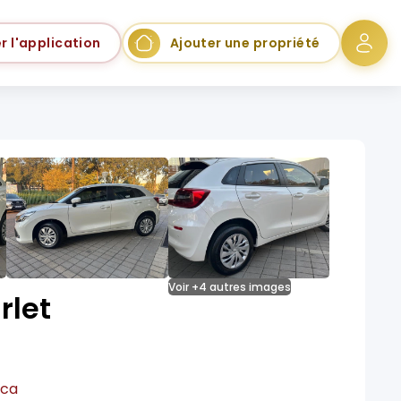
r l'application
Ajouter une propriété
Voir +4 autres images
rlet
ica