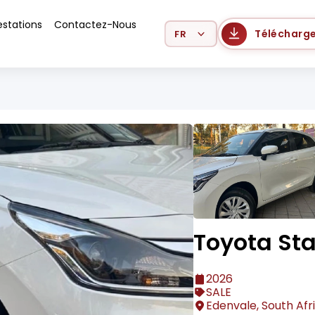
estations
Contactez-Nous
Select Language
Télécharge
Toyota Sta
2026
SALE
Edenvale, South Afr