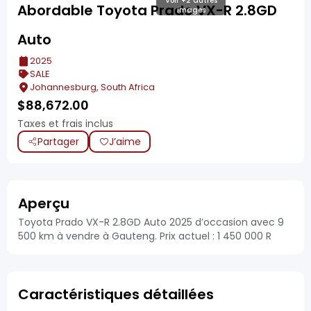
Voir +2 autres
Abordable Toyota Prado VX-R 2.8GD
images
Auto
2025
SALE
Johannesburg, South Africa
$
88,672.00
Taxes et frais inclus
Partager
J’aime
Aperçu
Toyota Prado VX-R 2.8GD Auto 2025 d’occasion avec 9
500 km à vendre à Gauteng. Prix actuel : 1 450 000 R
Caractéristiques détaillées