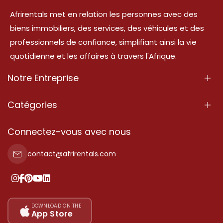
Afrirentals met en relation les personnes avec des
biens immobiliers, des services, des véhicules et des
professionnels de confiance, simplifiant ainsi la vie
quotidienne et les affaires à travers l'Afrique.
Notre Entreprise
À Propos
Catégories
Nos Services
Propriété
Connectez-vous avec nous
Contactez-Nous
Propriété à vendre
contact@afrirentals.com
Conditions d'Utilisation
Propriété à louer
Politique de Confidentialité
Ajoutez votre témoignage
Nos tarifs
DOWNLOAD ON THE
App Store
Plan du site