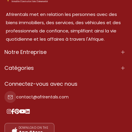
Afrirentals met en relation les personnes avec des
biens immobiliers, des services, des véhicules et des
professionnels de confiance, simplifiant ainsi la vie
quotidienne et les affaires à travers l'Afrique.
Notre Entreprise
À Propos
Catégories
Nos Services
Propriété
Connectez-vous avec nous
Contactez-Nous
Propriété à vendre
contact@afrirentals.com
Conditions d'Utilisation
Propriété à louer
Politique de Confidentialité
Ajoutez votre témoignage
Nos tarifs
DOWNLOAD ON THE