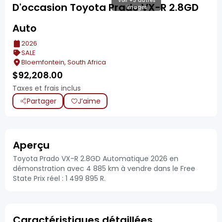
Voir +3 autres
D'occasion Toyota Prado VX-R 2.8GD
images
Auto
2026
SALE
Bloemfontein, South Africa
$
92,208.00
Taxes et frais inclus
Partager
J’aime
Aperçu
Toyota Prado VX-R 2.8GD Automatique 2026 en
démonstration avec 4 885 km à vendre dans le Free
State Prix réel : 1 499 895 R.
Caractéristiques détaillées