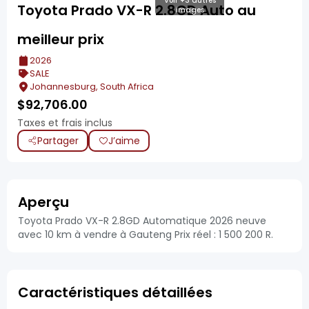
Voir +3 autres
Toyota Prado VX-R 2.8GD Auto au
images
meilleur prix
2026
SALE
Johannesburg, South Africa
$
92,706.00
Taxes et frais inclus
Partager
J’aime
Aperçu
Toyota Prado VX-R 2.8GD Automatique 2026 neuve
avec 10 km à vendre à Gauteng Prix réel : 1 500 200 R.
Caractéristiques détaillées