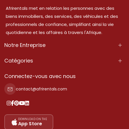
Afrirentals met en relation les personnes avec des
biens immobiliers, des services, des véhicules et des
professionnels de confiance, simplifiant ainsi la vie
quotidienne et les affaires à travers l'Afrique.
Notre Entreprise
À Propos
Catégories
Nos Services
Propriété
Connectez-vous avec nous
Contactez-Nous
Propriété à vendre
contact@afrirentals.com
Conditions d'Utilisation
Propriété à louer
Politique de Confidentialité
Ajoutez votre témoignage
Nos tarifs
DOWNLOAD ON THE
App Store
Plan du site