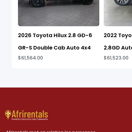
2026 Toyota Hilux 2.8 GD-6
2022 Toyo
GR-S Double Cab Auto 4x4
2.8GD Aut
$61,564.00
$61,523.00