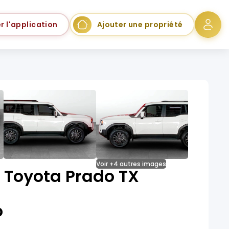
r l'application
Ajouter une propriété
Voir +4 autres images
 Toyota Prado TX
o