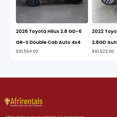
2026 Toyota Hilux 2.8 GD-6
2022 Toyo
GR-S Double Cab Auto 4x4
2.8GD Aut
$61,564.00
$61,523.00