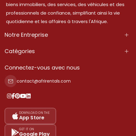
biens immobiliers, des services, des véhicules et des
professionnels de confiance, simplifiant ainsi la vie
quotidienne et les affaires à travers l'Afrique.
Notre Entreprise
À Propos
Catégories
Nos Services
Propriété
Connectez-vous avec nous
Contactez-Nous
Propriété à vendre
contact@afrirentals.com
Conditions d'Utilisation
Propriété à louer
Politique de Confidentialité
Ajoutez votre témoignage
Nos tarifs
DOWNLOAD ON THE
App Store
Plan du site
GET IT ON
Google Play