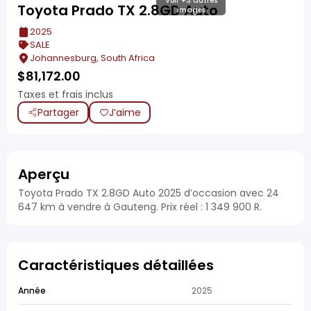
Voir +3 autres
Toyota Prado TX 2.8GD Auto
images
2025
SALE
Johannesburg, South Africa
$
81,172.00
Taxes et frais inclus
Partager
J’aime
Aperçu
Toyota Prado TX 2.8GD Auto 2025 d’occasion avec 24
647 km à vendre à Gauteng. Prix réel : 1 349 900 R.
Caractéristiques détaillées
Année
2025