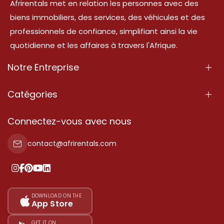
Afrirentals met en relation les personnes avec des
biens immobiliers, des services, des véhicules et des
professionnels de confiance, simplifiant ainsi la vie
quotidienne et les affaires à travers l'Afrique.
Notre Entreprise
À Propos
Catégories
Nos Services
Propriété
Connectez-vous avec nous
Contactez-Nous
Propriété à vendre
contact@afrirentals.com
Conditions d'Utilisation
Propriété à louer
Politique de Confidentialité
Ajoutez votre témoignage
Nos tarifs
DOWNLOAD ON THE
App Store
Plan du site
GET IT ON