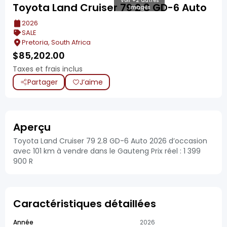
Voir +2 autres
Toyota Land Cruiser 79 2.8 GD-6 Auto
images
2026
SALE
Pretoria, South Africa
$
85,202.00
Taxes et frais inclus
Partager
J’aime
Aperçu
Toyota Land Cruiser 79 2.8 GD-6 Auto 2026 d’occasion
avec 101 km à vendre dans le Gauteng Prix réel : 1 399
900 R
Caractéristiques détaillées
Année
2026