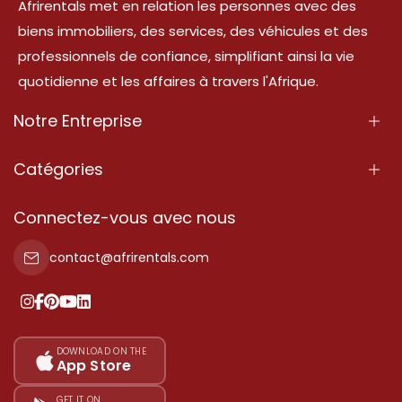
Afrirentals met en relation les personnes avec des
biens immobiliers, des services, des véhicules et des
professionnels de confiance, simplifiant ainsi la vie
quotidienne et les affaires à travers l'Afrique.
Notre Entreprise
À Propos
Catégories
Nos Services
Propriété
Connectez-vous avec nous
Contactez-Nous
Propriété à vendre
contact@afrirentals.com
Conditions d'Utilisation
Propriété à louer
Politique de Confidentialité
Ajoutez votre témoignage
Nos tarifs
DOWNLOAD ON THE
App Store
Plan du site
GET IT ON