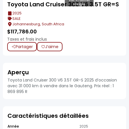
Voir +1 autres
Toyota Land Cruiser 300 V6 3.5T GR=S
images
2025
SALE
Johannesburg, South Africa
$
117,786.00
Taxes et frais inclus
Partager
J’aime
Aperçu
Toyota Land Cruiser 300 V6 3.5T GR-S 2025 d’occasion
avec 31 000 km à vendre dans le Gauteng. Prix réel : 1
869 895 R
Caractéristiques détaillées
Année
2025