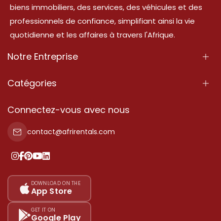
biens immobiliers, des services, des véhicules et des
professionnels de confiance, simplifiant ainsi la vie
quotidienne et les affaires à travers l'Afrique.
Notre Entreprise
À Propos
Catégories
Nos Services
Propriété
Connectez-vous avec nous
Contactez-Nous
Propriété à vendre
contact@afrirentals.com
Conditions d'Utilisation
Propriété à louer
Politique de Confidentialité
Ajoutez votre témoignage
Nos tarifs
DOWNLOAD ON THE
App Store
Plan du site
GET IT ON
Google Play