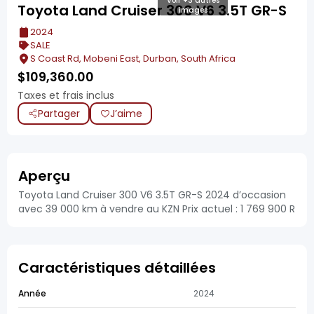
Voir +3 autres
Toyota Land Cruiser 300 V6 3.5T GR-S
images
2024
SALE
S Coast Rd, Mobeni East, Durban, South Africa
$
109,360.00
Taxes et frais inclus
Partager
J’aime
Aperçu
Toyota Land Cruiser 300 V6 3.5T GR-S 2024 d’occasion
avec 39 000 km à vendre au KZN Prix actuel : 1 769 900 R
Caractéristiques détaillées
Année
2024