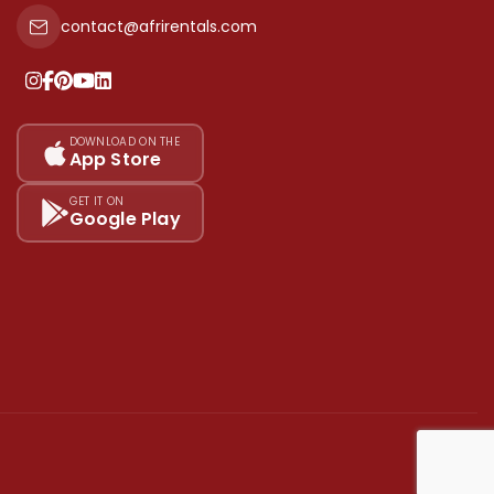
contact@afrirentals.com
DOWNLOAD ON THE
App Store
GET IT ON
Google Play