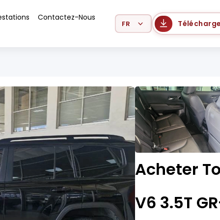
estations
Contactez-Nous
Select Language
Télécharge
Acheter To
V6 3.5T G