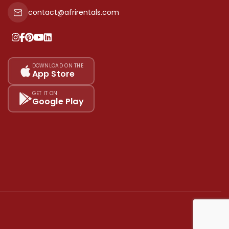
contact@afrirentals.com
DOWNLOAD ON THE
App Store
GET IT ON
Google Play