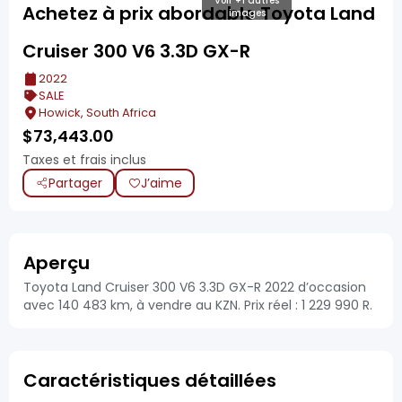
Voir +1 autres
Achetez à prix abordable Toyota Land
images
Cruiser 300 V6 3.3D GX-R
2022
SALE
Howick, South Africa
$
73,443.00
Taxes et frais inclus
Partager
J’aime
Aperçu
Toyota Land Cruiser 300 V6 3.3D GX-R 2022 d’occasion
avec 140 483 km, à vendre au KZN. Prix réel : 1 229 990 R.
Caractéristiques détaillées