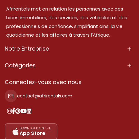
Afrirentals met en relation les personnes avec des
biens immobiliers, des services, des véhicules et des
professionnels de confiance, simplifiant ainsi la vie
quotidienne et les affaires à travers l'Afrique.
Notre Entreprise
À Propos
Catégories
Nos Services
Propriété
Connectez-vous avec nous
Contactez-Nous
Propriété à vendre
contact@afrirentals.com
Conditions d'Utilisation
Propriété à louer
Politique de Confidentialité
Ajoutez votre témoignage
Nos tarifs
DOWNLOAD ON THE
App Store
Plan du site