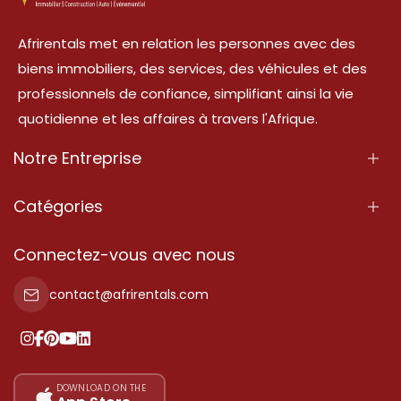
Afrirentals met en relation les personnes avec des
biens immobiliers, des services, des véhicules et des
professionnels de confiance, simplifiant ainsi la vie
quotidienne et les affaires à travers l'Afrique.
Notre Entreprise
À Propos
Catégories
Nos Services
Propriété
Connectez-vous avec nous
Contactez-Nous
Propriété à vendre
contact@afrirentals.com
Conditions d'Utilisation
Propriété à louer
Politique de Confidentialité
Ajoutez votre témoignage
Nos tarifs
DOWNLOAD ON THE