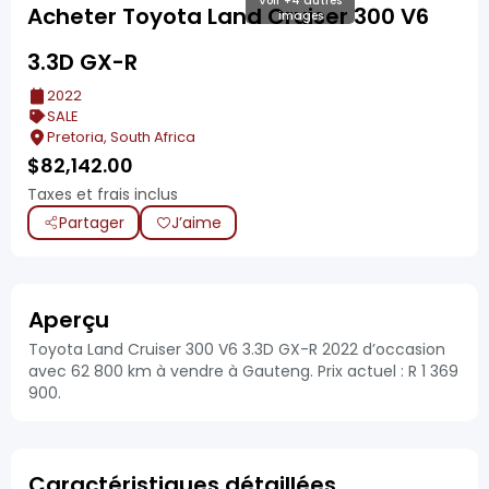
Voir +4 autres
Acheter Toyota Land Cruiser 300 V6
images
3.3D GX-R
2022
SALE
Pretoria, South Africa
$
82,142.00
Taxes et frais inclus
Partager
J’aime
Aperçu
Toyota Land Cruiser 300 V6 3.3D GX-R 2022 d’occasion
avec 62 800 km à vendre à Gauteng. Prix actuel : R 1 369
900.
Caractéristiques détaillées