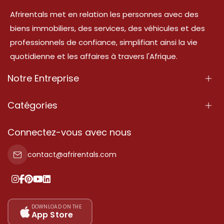
Afrirentals met en relation les personnes avec des
biens immobiliers, des services, des véhicules et des
professionnels de confiance, simplifiant ainsi la vie
quotidienne et les affaires à travers l'Afrique.
Notre Entreprise
À Propos
Catégories
Nos Services
Propriété
Connectez-vous avec nous
Contactez-Nous
Propriété à vendre
contact@afrirentals.com
Conditions d'Utilisation
Propriété à louer
Politique de Confidentialité
Ajoutez votre témoignage
Nos tarifs
DOWNLOAD ON THE
App Store
Plan du site