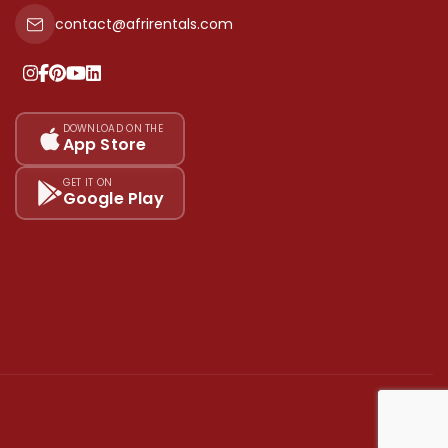
contact@afrirentals.com
DOWNLOAD ON THE
App Store
GET IT ON
Google Play