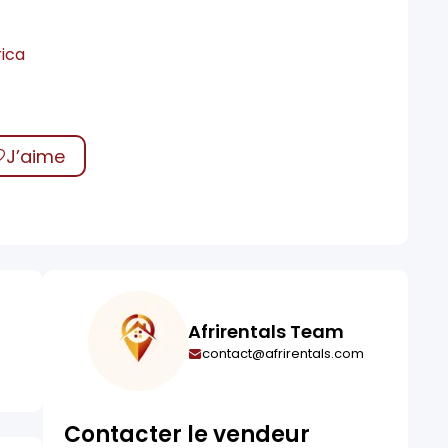
rica
0
J’aime
Afrirentals Team
contact@afrirentals.com
Contacter le vendeur