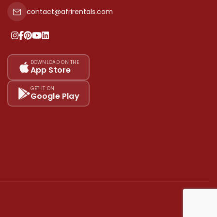
contact@afrirentals.com
DOWNLOAD ON THE
App Store
GET IT ON
Google Play