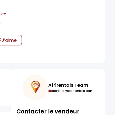
rica
0
J’aime
Afrirentals Team
contact@afrirentals.com
Contacter le vendeur