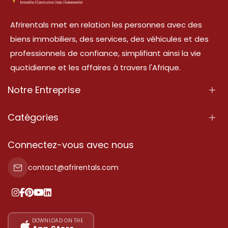
Afrirentals met en relation les personnes avec des
biens immobiliers, des services, des véhicules et des
professionnels de confiance, simplifiant ainsi la vie
quotidienne et les affaires à travers l'Afrique.
Notre Entreprise
À Propos
Catégories
Nos Services
Propriété
Connectez-vous avec nous
Contactez-Nous
Propriété à vendre
contact@afrirentals.com
Conditions d'Utilisation
Propriété à louer
Politique de Confidentialité
Ajoutez votre témoignage
Nos tarifs
DOWNLOAD ON THE