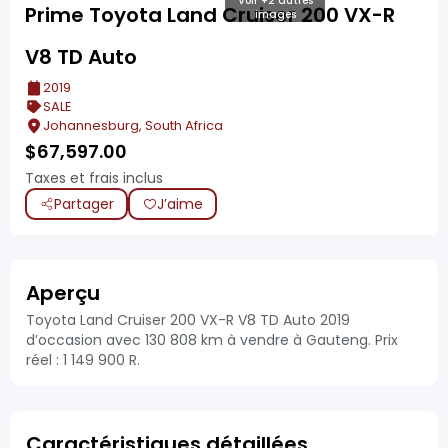
Voir +2 autres
Prime Toyota Land Cruiser 200 VX-R
images
V8 TD Auto
2019
SALE
Johannesburg, South Africa
$
67,597.00
Taxes et frais inclus
Partager
J’aime
Aperçu
Toyota Land Cruiser 200 VX-R V8 TD Auto 2019
d’occasion avec 130 808 km à vendre à Gauteng. Prix
réel : 1 149 900 R.
Caractéristiques détaillées