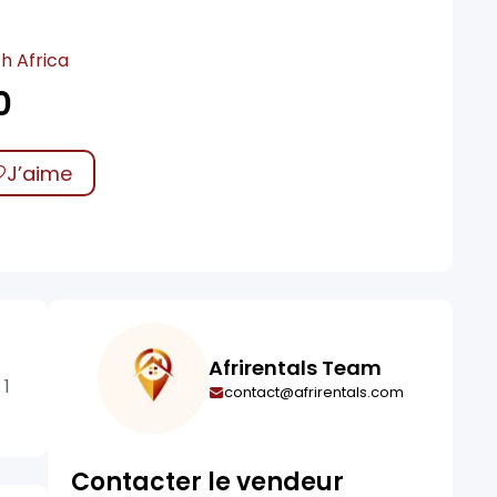
h Africa
0
J’aime
Afrirentals Team
 1
contact@afrirentals.com
Contacter le vendeur