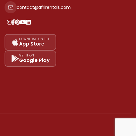
contact@afrirentals.com
DOWNLOAD ON THE
App Store
GET IT ON
Google Play